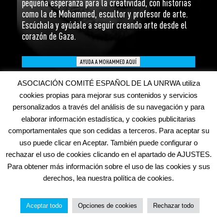
pequeña esperanza para la creatividad, con historias
como la de Mohammed, escultor y profesor de arte.
Escúchala y ayúdale a seguir creando arte desde el
corazón de Gaza.
AYUDA A MOHAMMED AQUÍ
ASOCIACIÓN COMITÉ ESPAÑOL DE LA UNRWA utiliza
cookies propias para mejorar sus contenidos y servicios
personalizados a través del análisis de su navegación y para
elaborar información estadística, y cookies publicitarias
comportamentales que son cedidas a terceros. Para aceptar su
uso puede clicar en Aceptar. También puede configurar o
Inicio
Aviso Legal
Política de Cookies
rechazar el uso de cookies clicando en el apartado de AJUSTES.
Política de Privacidad
Otras webs de UNRWA
Para obtener más información sobre el uso de las cookies y sus
Copyright © 2020 UNRWA España. CIF G-84334903. Todos derechos
derechos, lea nuestra política de cookies.
reservados.
Aceptar todo
Opciones de cookies
Rechazar todo