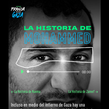
Reproductor
00:00
de
audio
←
La Historia de Naema
La Historia de Zareef
→
Incluso en medio del infierno de Gaza hay una