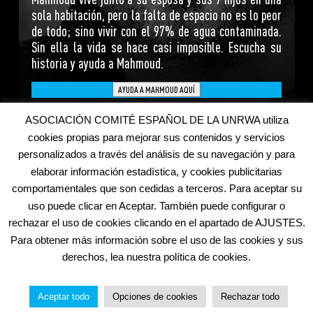
sola habitación, pero la falta de espacio no es lo peor
de todo; sino vivir con el 97% de agua contaminada.
Sin ella la vida se hace casi imposible. Escucha su
historia y ayuda a Mahmoud.
AYUDA A MAHMOUD AQUÍ
ASOCIACIÓN COMITÉ ESPAÑOL DE LA UNRWA utiliza
cookies propias para mejorar sus contenidos y servicios
personalizados a través del análisis de su navegación y para
elaborar información estadística, y cookies publicitarias
comportamentales que son cedidas a terceros. Para aceptar su
uso puede clicar en Aceptar. También puede configurar o
Inicio
Aviso Legal
Política de Cookies
rechazar el uso de cookies clicando en el apartado de AJUSTES.
Política de Privacidad
Otras webs de UNRWA
Para obtener más información sobre el uso de las cookies y sus
Copyright © 2020 UNRWA España. CIF G-84334903. Todos derechos
derechos, lea nuestra política de cookies.
reservados.
Aceptar todo
Opciones de cookies
Rechazar todo