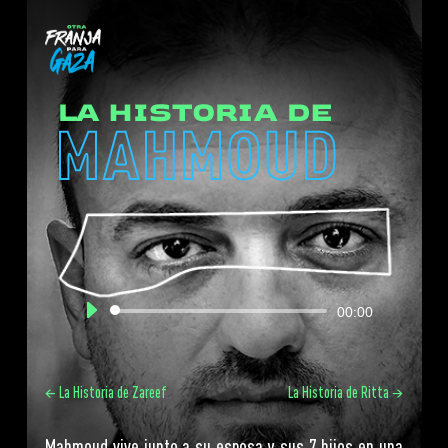
Reproductor
00:00
de
audio
←
La Historia de Zareef
La Historia de Ritta
→
Mahmoud vive junto a su esposa y sus 7 hijos en una