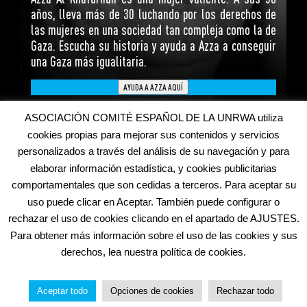
años, lleva más de 30 luchando por los derechos de
las mujeres en una sociedad tan compleja como la de
Gaza. Escucha su historia y ayuda a Azza a conseguir
una Gaza más igualitaria.
AYUDA A AZZA AQUÍ
ASOCIACIÓN COMITÉ ESPAÑOL DE LA UNRWA utiliza
cookies propias para mejorar sus contenidos y servicios
personalizados a través del análisis de su navegación y para
elaborar información estadística, y cookies publicitarias
comportamentales que son cedidas a terceros. Para aceptar su
uso puede clicar en Aceptar. También puede configurar o
Inicio
Aviso Legal
Política de Cookies
rechazar el uso de cookies clicando en el apartado de AJUSTES.
Política de Privacidad
Otras webs de UNRWA
Para obtener más información sobre el uso de las cookies y sus
Copyright © 2020 UNRWA España. CIF G-84334903. Todos derechos
derechos, lea nuestra política de cookies.
reservados.
Aceptar todo
Opciones de cookies
Rechazar todo