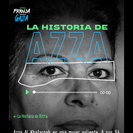
Reproductor
00:00
de
audio
←
La Historia de Ritta
Azza Al Khafarnah es una mujer valiente. A sus 56